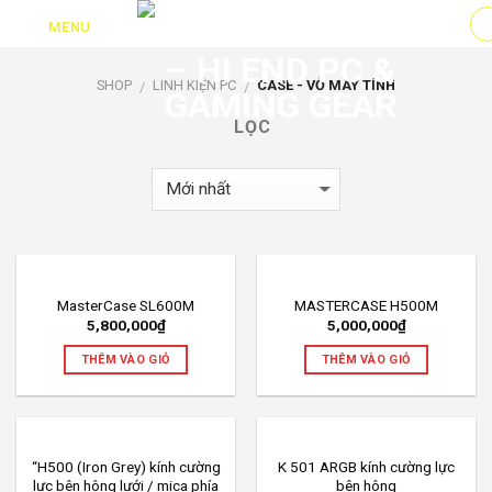
Skip
MENU
to
content
SHOP
LINH KIỆN PC
CASE - VỎ MÁY TÍNH
/
/
LỌC
MasterCase SL600M
MASTERCASE H500M
5,800,000
₫
5,000,000
₫
THÊM VÀO GIỎ
THÊM VÀO GIỎ
“H500 (Iron Grey) kính cường
K 501 ARGB kính cường lực
lực bên hông lưới / mica phía
bên hông