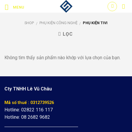
Skip
MENU
to
content
SHOP
PHỤ KIỆN CÔNG NGHỆ
PHỤ KIỆN TIVI
/
/
LỌC
Không tìm thấy sản phẩm nào khớp với lựa chọn của bạn.
Cty TNHH Lê Vũ Châu
Mã số thuế : 0312739526
Hotline: 02822 116 117
Hotline: 08 2682 9682