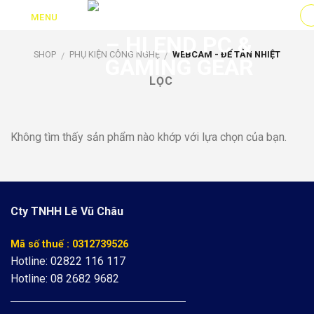
Skip
MENU
to
content
SHOP
PHỤ KIỆN CÔNG NGHỆ
WEBCAM - ĐẾ TẢN NHIỆT
/
/
LỌC
Không tìm thấy sản phẩm nào khớp với lựa chọn của bạn.
Cty TNHH Lê Vũ Châu
Mã số thuế : 0312739526
Hotline: 02822 116 117
Hotline: 08 2682 9682