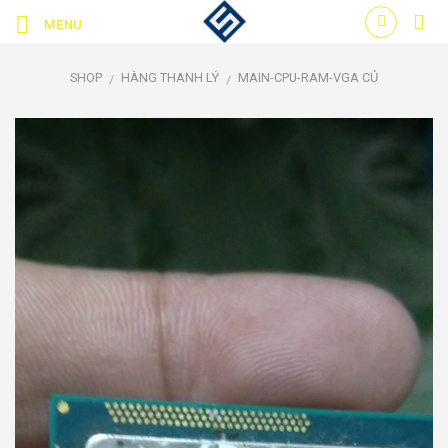
Skip
MENU
to
content
SHOP
HÀNG THANH LÝ
MAIN-CPU-RAM-VGA CỦ
/
/