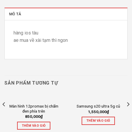
MÔ TẢ
hàng ios tàu
ae mua về xài tạm thì ngon
SẢN PHẨM TƯƠNG TỰ
Màn hình 12promax bị chấm
Samsung s20 ultra 5g củ
đen phía trên
1,550,000
₫
850,000
₫
THÊM VÀO GIỎ
THÊM VÀO GIỎ