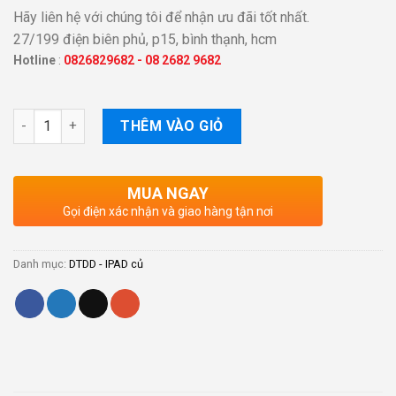
Hãy liên hệ với chúng tôi để nhận ưu đãi tốt nhất.
27/199 điện biên phủ, p15, bình thạnh, hcm
Hotline
:
0826829682
-
08 2682 9682
Số lượng
THÊM VÀO GIỎ
MUA NGAY
Gọi điện xác nhận và giao hàng tận nơi
Danh mục:
DTDD - IPAD củ