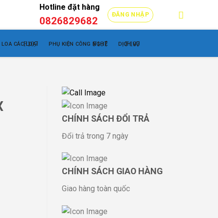
Hotline đặt hàng
ĐĂNG NHẬP
0
₫
0826829682
LOA CÁC LOẠI
PHỤ KIỆN CÔNG NGHỆ
DỊCH VỤ
X
CHÍNH SÁCH ĐỔI TRẢ
Đổi trả trong 7 ngày
CHÍNH SÁCH GIAO HÀNG
Giao hàng toàn quốc