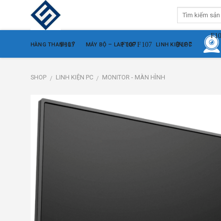
Skip
to
content
HÀNG THANH LÝ
MÁY BỘ – LAPTOP
LINH KIỆN PC
SHOP
LINH KIỆN PC
MONITOR - MÀN HÌNH
/
/