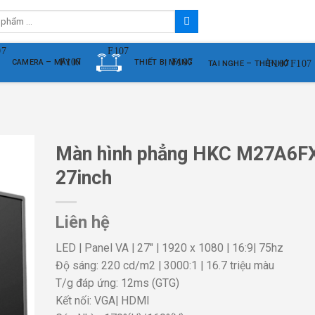
CAMERA – MÁY IN
THIẾT BỊ MẠNG
TAI NGHE – THẺ NHỚ
Màn hình phẳng HKC M27A6F
27inch
Liên hệ
LED | Panel VA | 27″ | 1920 x 1080 | 16:9| 75hz
Độ sáng: 220 cd/m2 | 3000:1 | 16.7 triệu màu
T/g đáp ứng: 12ms (GTG)
Kết nối: VGA| HDMI