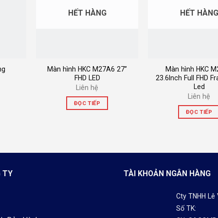
HẾT HÀNG
HẾT HÀN
ng
Màn hình HKC M27A6 27”
Màn hình HKC M
FHD LED
23.6Inch Full FHD F
Led
Liên hệ
Liên hệ
ĐỌC TIẾP
ĐỌC TIẾP
 TY
TÀI KHOẢN NGÂN HÀNG
Cty TNHH Lê
Số TK: