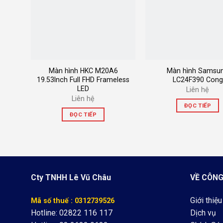
ED
Màn hình HKC M20A6
Màn hình Samsu
19.53Inch Full FHD Frameless
LC24F390 Cong
LED
Liên hệ
Liên hệ
ĐỌC TIẾP
ĐỌC TIẾP
Cty TNHH Lê Vũ Châu
VỀ CÔNG
Giới thiệu
Mã số thuế : 0312739526
Hotline: 02822 116 117
Dịch vụ