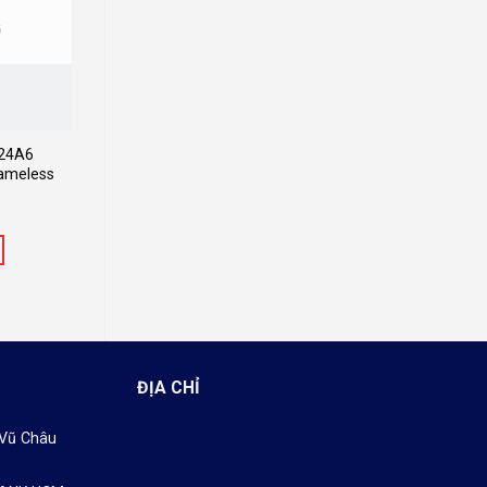
G
24A6
rameless
ĐỊA CHỈ
 Vũ Châu