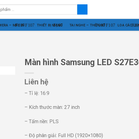
MERA – MÁY IN
THIẾT BỊ MẠNG
TAI NGHE – THẺ NHỚ
LOA CÁC LOẠ
Màn hình Samsung LED S27E
Liên hệ
– Tỉ lệ: 16:9
– Kích thước màn: 27 inch
– Tấm nền: PLS
– Độ phân giải: Full HD (1920×1080)