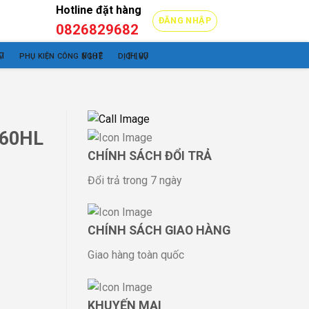
Hotline đặt hàng
ĐĂNG NHẬP
0
₫
0826829682
I
PHỤ KIỆN CÔNG NGHỆ
DỊCH VỤ
360HL
CHÍNH SÁCH ĐỔI TRẢ
Đổi trả trong 7 ngày
CHÍNH SÁCH GIAO HÀNG
Giao hàng toàn quốc
KHUYẾN MẠI